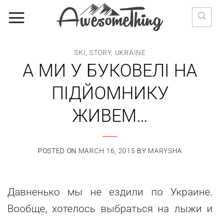
Skip
to
content
SKI
,
STORY
,
UKRAINE
А МИ У БУКОВЕЛІ НА
ПІДЙОМНИКУ
ЖИВЕМ…
POSTED ON
MARCH 16, 2015
BY
MARYSHA
Давненько мы не ездили по Украине.
Вообще, хотелось выбраться на лыжи и