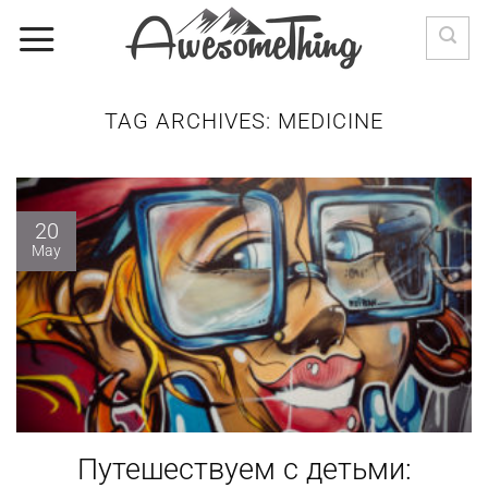
Skip
to
content
TAG ARCHIVES:
MEDICINE
20
May
Путешествуем с детьми: