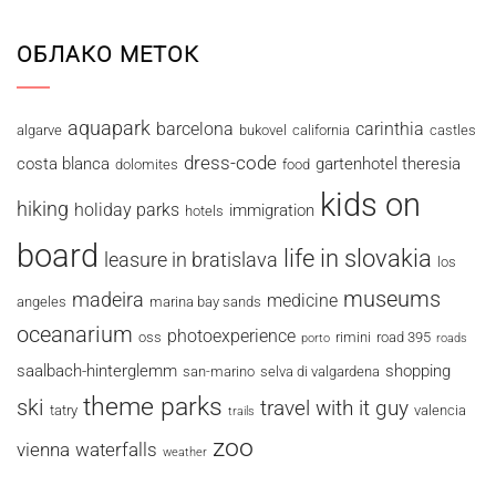
ОБЛАКО МЕТОК
aquapark
barcelona
carinthia
algarve
bukovel
california
castles
dress-code
costa blanca
gartenhotel theresia
dolomites
food
kids on
hiking
holiday parks
immigration
hotels
board
life in slovakia
leasure in bratislava
los
museums
madeira
medicine
angeles
marina bay sands
oceanarium
photoexperience
oss
rimini
road 395
porto
roads
saalbach-hinterglemm
shopping
san-marino
selva di valgardena
theme parks
ski
travel with it guy
tatry
valencia
trails
zoo
vienna
waterfalls
weather