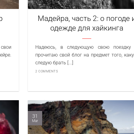
р
Мадейра, часть 2: о погоде 
одежде для хайкинга
 свои
Надеюсь, в следующую свою поездку
ейре.
прочитаю свой блог на предмет того, как
следую брать [...]
2 COMMENTS
31
Mar