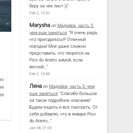
беру за чек лист ))
”
Feb 2, 15:20
Marysha
on
Мадейра, часть 5:
чем еще заняться
: “
Я очень рада,
что пригодилось!!! Отличной
поездки! Мне даже сложно
представить, что творится на
Pico do Arieiro зимой, если
весной…
”
Feb 2, 13:38
но
Лена
on
Мадейра, часть 5: чем
ия
еще заняться
: “
Спасибо большое
мя
за такое подробное описание!
Будем ездить и все смотреть. От
себя добавлю, что в январе Pico
do Arieiro…
”
Jan 28, 01:03