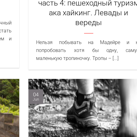
часть 4: пешеходный туриз
ака хайкинг. Левады и
вереды
ечный
тать
ем и
Нельзя побывать на Мадейре и 
попробовать хотя бы одну, сам
маленькую тропиночку. Тропы – [...]
04
Jun