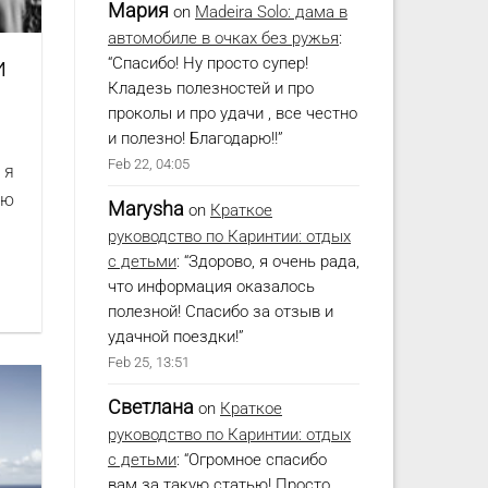
Мария
on
Madeira Solo: дама в
автомобиле в очках без ружья
:
и
“
Спасибо! Ну просто супер!
Кладезь полезностей и про
проколы и про удачи , все честно
и полезно! Благодарю!!
”
Feb 22, 04:05
 я
ую
Marysha
on
Краткое
руководство по Каринтии: отдых
с детьми
: “
Здорово, я очень рада,
что информация оказалось
полезной! Спасибо за отзыв и
удачной поездки!
”
Feb 25, 13:51
Светлана
on
Краткое
руководство по Каринтии: отдых
с детьми
: “
Огромное спасибо
вам за такую статью! Просто