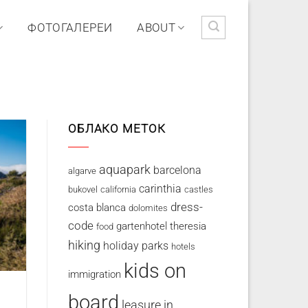
ФОТОГАЛЕРЕИ
ABOUT
ОБЛАКО МЕТОК
aquapark
barcelona
algarve
carinthia
bukovel
california
castles
dress-
costa blanca
dolomites
code
gartenhotel theresia
food
hiking
holiday parks
hotels
kids on
immigration
board
leasure in