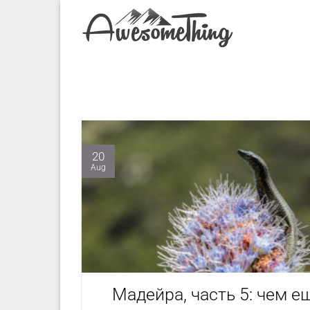
Skip
to
content
20
Aug
Мадейра, часть 5: чем е