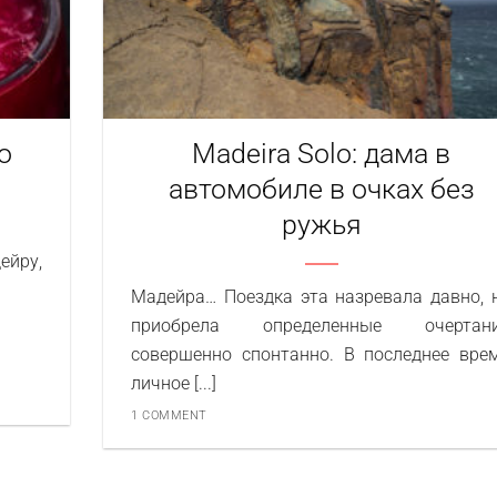
о
Madeira Solo: дама в
автомобиле в очках без
ружья
ейру,
Мадейра… Поездка эта назревала давно, 
приобрела определенные очертан
совершенно спонтанно. В последнее вре
личное [...]
1 COMMENT