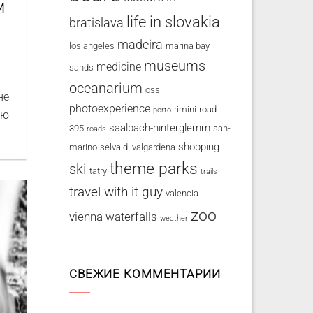
м
life in slovakia
bratislava
madeira
los angeles
marina bay
museums
medicine
sands
oceanarium
oss
не
photoexperience
rimini
road
porto
ую
saalbach-hinterglemm
395
san-
roads
shopping
marino
selva di valgardena
theme parks
ski
tatry
trails
travel with it guy
valencia
zoo
vienna
waterfalls
weather
СВЕЖИЕ КОММЕНТАРИИ