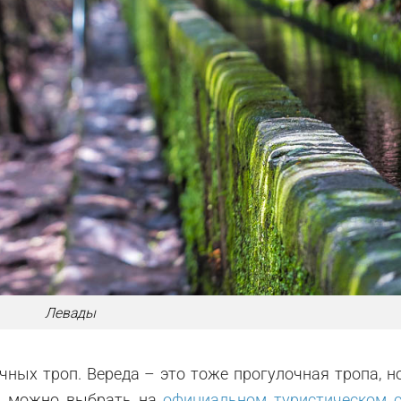
Левады
чных троп. Вереда – это тоже прогулочная тропа, н
пы можно выбрать на
официальном туристическом с