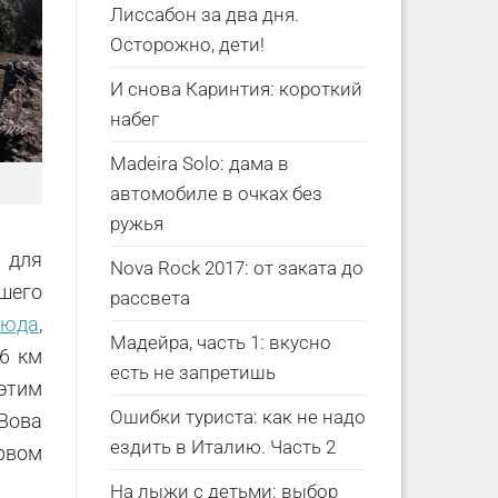
Лиссабон за два дня.
Осторожно, дети!
И снова Каринтия: короткий
набег
Madeira Solo: дама в
автомобиле в очках без
ружья
 для
Nova Rock 2017: от заката до
ешего
рассвета
сюда
,
Мадейра, часть 1: вкусно
6 км
есть не запретишь
 этим
Ошибки туриста: как не надо
 Вова
ездить в Италию. Часть 2
ервом
На лыжи с детьми: выбор