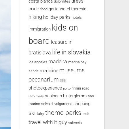
dress-
costa blanca
dolomites
code
gartenhotel theresia
food
hiking
holiday parks
hotels
kids on
immigration
board
leasure in
life in slovakia
bratislava
madeira
los angeles
marina bay
museums
medicine
sands
oceanarium
oss
photoexperience
rimini
road
porto
saalbach-hinterglemm
395
san-
roads
shopping
marino
selva di valgardena
theme parks
ski
tatry
trails
travel with it guy
valencia