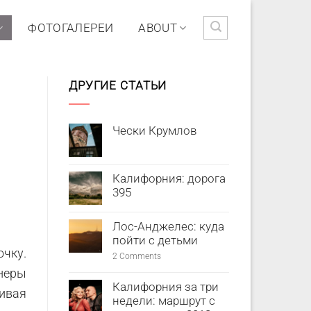
ФОТОГАЛЕРЕИ
ABOUT
ДРУГИЕ СТАТЬИ
Чески Крумлов
Калифорния: дорога
395
Лос-Анджелес: куда
пойти с детьми
чку.
2
Comments
неры
Калифорния за три
ивая
недели: маршрут с