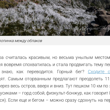
ропинка между облаков
йра считалась красивым, но весьма унылым местом
я вовремя спохватилась и стала продвигать тему п
е знаю, как переводится. Горный бег?
Сходите 
одят. Самым оторванным предлагают преодолеть 11
ерез весь остров, вверх и вниз. Тут пешком 10 км по
усиками – горд собой, физкульт-бонжур, как говорит
ся). Если еще и бегом – можно сразу сдохнуть на п