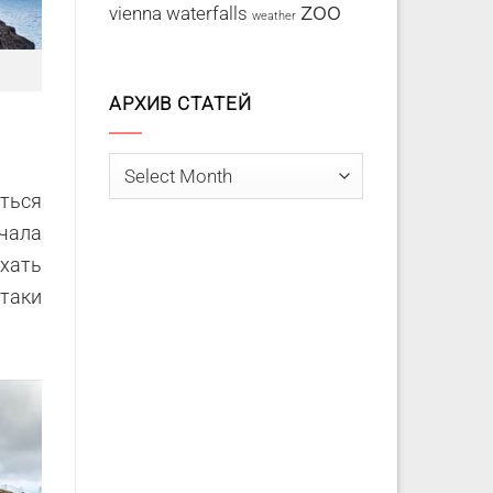
zoo
vienna
waterfalls
weather
АРХИВ СТАТЕЙ
Архив
статей
аться
ачала
ехать
таки