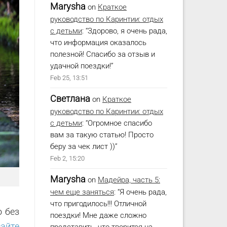
Marysha
on
Краткое
руководство по Каринтии: отдых
с детьми
: “
Здорово, я очень рада,
что информация оказалось
полезной! Спасибо за отзыв и
удачной поездки!
”
Feb 25, 13:51
Светлана
on
Краткое
руководство по Каринтии: отдых
с детьми
: “
Огромное спасибо
вам за такую статью! Просто
беру за чек лист ))
”
Feb 2, 15:20
Marysha
on
Мадейра, часть 5:
чем еще заняться
: “
Я очень рада,
что пригодилось!!! Отличной
о без
поездки! Мне даже сложно
айте