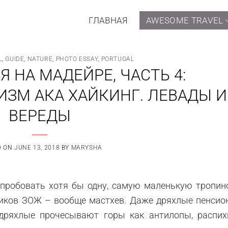
ГЛАВНАЯ
AWESOME TRAVEL
L
,
GUIDE
,
NATURE
,
PHOTO ESSAY
,
PORTUGAL
 НА МАДЕЙРЕ, ЧАСТЬ 4:
ЗМ АКА ХАЙКИНГ. ЛЕВАДЫ И
ВЕРЕДЫ
D ON
JUNE 13, 2018
BY
MARYSHA
пробовать хотя бы одну, самую маленькую тропино
ников ЗОЖ – вообще мастхев. Даже дряхлые пенсио
дряхлые прочесывают горы как антилопы, распих