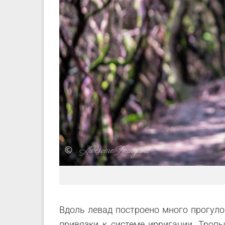
Вдоль левад построено много прогуло
привязки к системе ирригации. Тро