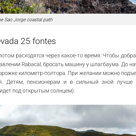
e Sao Jorge coastal path
evada 25 fontes
 потом расходятся через какое-то время. Чтобы добр
правлении Rabacal, бросать машину у шлагбаума. До н
дорожке километр-полтора. При желании можно подъ
я. Детям, пенсионерам и в сильный зной лучше 
 идет под открытым солнцем).