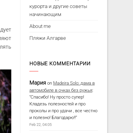
курорта и другие советы
начинающим
About me
дует
Пляжи Алгарве
вляют
елять
НОВЫЕ КОММЕНТАРИИ
Мария
on
Madeira Solo: дама в
автомобиле в очках без ружья
:
“
Спасибо! Ну просто супер!
Кладезь полезностей и про
проколы и про удачи , все честно
и полезно! Благодарю!!
”
Feb 22, 04:05