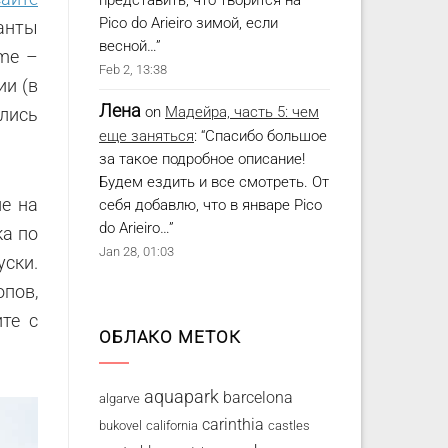
представить, что творится на
Pico do Arieiro зимой, если
анты
весной…
”
me –
Feb 2, 13:38
ии (в
Лена
on
Мадейра, часть 5: чем
ались
еще заняться
: “
Спасибо большое
за такое подробное описание!
Будем ездить и все смотреть. От
е на
себя добавлю, что в январе Pico
do Arieiro…
”
ка по
Jan 28, 01:03
ски.
опов,
ите с
ОБЛАКО МЕТОК
aquapark
barcelona
algarve
carinthia
bukovel
california
castles