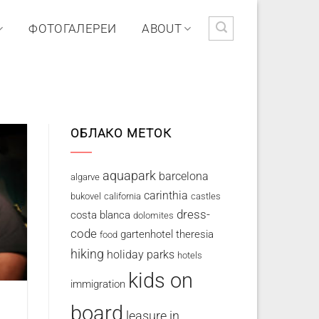
ФОТОГАЛЕРЕИ
ABOUT
ОБЛАКО МЕТОК
aquapark
barcelona
algarve
carinthia
bukovel
california
castles
dress-
costa blanca
dolomites
code
gartenhotel theresia
food
hiking
holiday parks
hotels
kids on
immigration
board
leasure in