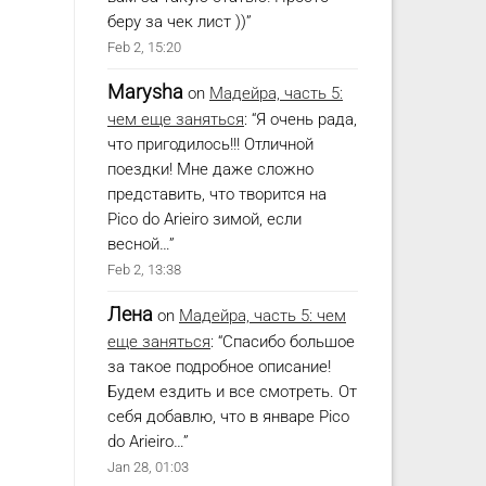
беру за чек лист ))
”
Feb 2, 15:20
Marysha
on
Мадейра, часть 5:
чем еще заняться
: “
Я очень рада,
что пригодилось!!! Отличной
поездки! Мне даже сложно
представить, что творится на
Pico do Arieiro зимой, если
весной…
”
Feb 2, 13:38
Лена
on
Мадейра, часть 5: чем
еще заняться
: “
Спасибо большое
за такое подробное описание!
Будем ездить и все смотреть. От
себя добавлю, что в январе Pico
do Arieiro…
”
Jan 28, 01:03