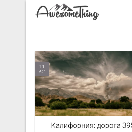
Skip
to
content
11
Apr
Калифорния: дорога 39