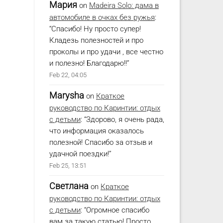
Мария
on
Madeira Solo: дама в
автомобиле в очках без ружья
:
“
Спасибо! Ну просто супер!
Кладезь полезностей и про
проколы и про удачи , все честно
и полезно! Благодарю!!
”
Feb 22, 04:05
Marysha
on
Краткое
руководство по Каринтии: отдых
с детьми
: “
Здорово, я очень рада,
что информация оказалось
полезной! Спасибо за отзыв и
удачной поездки!
”
Feb 25, 13:51
Светлана
on
Краткое
руководство по Каринтии: отдых
с детьми
: “
Огромное спасибо
вам за такую статью! Просто