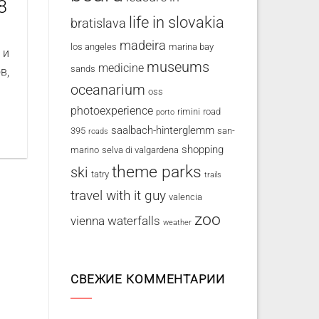
8
life in slovakia
bratislava
madeira
los angeles
marina bay
 и
museums
medicine
sands
в,
oceanarium
oss
photoexperience
rimini
road
porto
saalbach-hinterglemm
395
san-
roads
shopping
marino
selva di valgardena
theme parks
ski
tatry
trails
travel with it guy
valencia
zoo
vienna
waterfalls
weather
СВЕЖИЕ КОММЕНТАРИИ