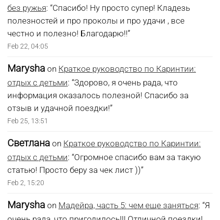
без ружья
: “
Спасибо! Ну просто супер! Кладезь
полезностей и про проколы и про удачи , все
честно и полезно! Благодарю!!
”
Feb 22, 04:05
Marysha
on
Краткое руководство по Каринтии:
отдых с детьми
: “
Здорово, я очень рада, что
информация оказалось полезной! Спасибо за
отзыв и удачной поездки!
”
Feb 25, 13:51
Светлана
on
Краткое руководство по Каринтии:
отдых с детьми
: “
Огромное спасибо вам за такую
статью! Просто беру за чек лист ))
”
Feb 2, 15:20
Marysha
on
Мадейра, часть 5: чем еще заняться
: “
Я
очень рада, что пригодилось!!! Отличной поездки!