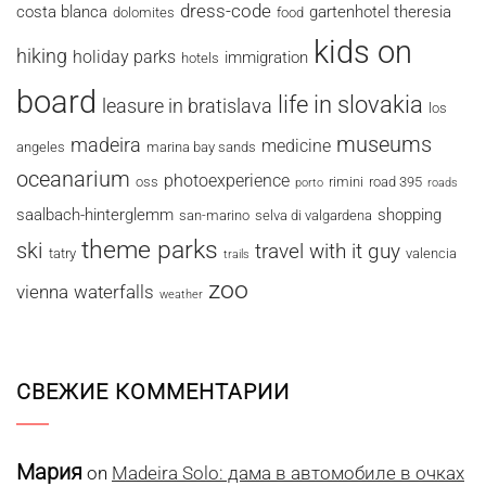
dress-code
costa blanca
gartenhotel theresia
dolomites
food
kids on
hiking
holiday parks
immigration
hotels
board
life in slovakia
leasure in bratislava
los
museums
madeira
medicine
angeles
marina bay sands
oceanarium
photoexperience
oss
rimini
road 395
porto
roads
saalbach-hinterglemm
shopping
san-marino
selva di valgardena
theme parks
ski
travel with it guy
tatry
valencia
trails
zoo
vienna
waterfalls
weather
СВЕЖИЕ КОММЕНТАРИИ
Мария
on
Madeira Solo: дама в автомобиле в очках