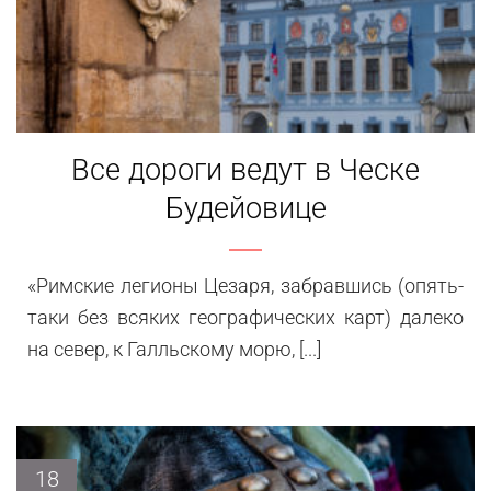
Все дороги ведут в Ческе
Будейовице
«Римские легионы Цезаря, забравшись (опять-
таки без всяких географических карт) далеко
на север, к Галльскому морю, [...]
18