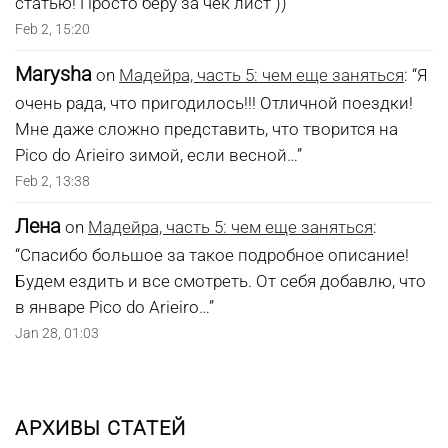
статью! Просто беру за чек лист ))
”
Feb 2, 15:20
Marysha
on
Мадейра, часть 5: чем еще заняться
: “
Я
очень рада, что пригодилось!!! Отличной поездки!
Мне даже сложно представить, что творится на
Pico do Arieiro зимой, если весной…
”
Feb 2, 13:38
Лена
on
Мадейра, часть 5: чем еще заняться
:
“
Спасибо большое за такое подробное описание!
Будем ездить и все смотреть. От себя добавлю, что
в январе Pico do Arieiro…
”
Jan 28, 01:03
АРХИВЫ СТАТЕЙ