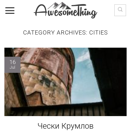
Skip
to
content
CATEGORY ARCHIVES:
CITIES
16
Jul
Чески Крумлов