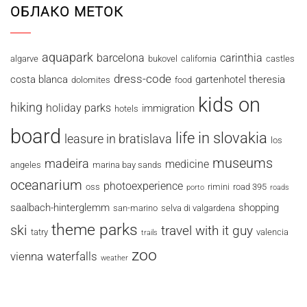
ОБЛАКО МЕТОК
aquapark
barcelona
carinthia
algarve
bukovel
california
castles
dress-code
costa blanca
gartenhotel theresia
dolomites
food
kids on
hiking
holiday parks
immigration
hotels
board
life in slovakia
leasure in bratislava
los
museums
madeira
medicine
angeles
marina bay sands
oceanarium
photoexperience
oss
rimini
road 395
porto
roads
saalbach-hinterglemm
shopping
san-marino
selva di valgardena
theme parks
ski
travel with it guy
tatry
valencia
trails
zoo
vienna
waterfalls
weather