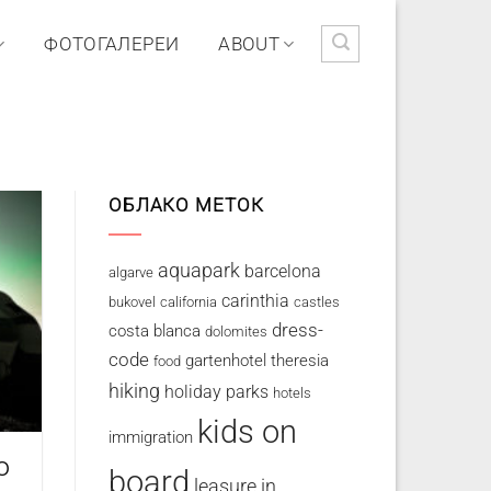
ФОТОГАЛЕРЕИ
ABOUT
ОБЛАКО МЕТОК
aquapark
barcelona
algarve
carinthia
bukovel
california
castles
dress-
costa blanca
dolomites
code
gartenhotel theresia
food
hiking
holiday parks
hotels
kids on
immigration
о
board
leasure in