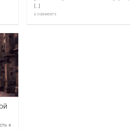
[...]
6 COMMENTS
ой
сть к