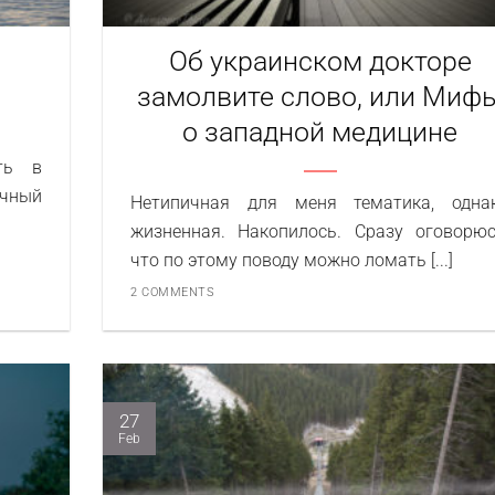
Об украинском докторе
замолвите слово, или Миф
о западной медицине
ть в
ечный
Нетипичная для меня тематика, одна
жизненная. Накопилось. Сразу оговорюс
что по этому поводу можно ломать [...]
2 COMMENTS
27
Feb