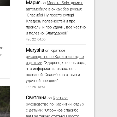
Мария
on
Madeira Solo: дама в
автомобиле в очках без ружья
:
“
Спасибо! Ну просто супер!
Кладезь полезностей и про
ы
проколы и про удачи , все честно
и полезно! Благодарю!!
”
Feb 22, 04:05
ко
Marysha
on
Краткое
ь,
руководство по Каринтии: отдых
с детьми
: “
Здорово, я очень рада,
что информация оказалось
полезной! Спасибо за отзыв и
удачной поездки!
”
Feb 25, 13:51
Светлана
on
Краткое
руководство по Каринтии: отдых
с детьми
: “
Огромное спасибо
вам за такую статью! Просто