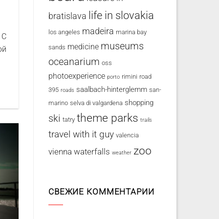
life in slovakia
bratislava
madeira
los angeles
marina bay
 С
museums
medicine
sands
ой
oceanarium
oss
photoexperience
rimini
road
porto
saalbach-hinterglemm
395
san-
roads
shopping
marino
selva di valgardena
theme parks
ski
tatry
trails
travel with it guy
valencia
zoo
vienna
waterfalls
weather
СВЕЖИЕ КОММЕНТАРИИ