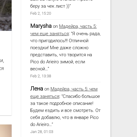
беру за чек лист ))
”
Feb 2, 15:20
Marysha
on
Мадейра, часть 5:
чем еще заняться
: “
Я очень рада,
что пригодилось!!! Отличной
поездки! Мне даже сложно
представить, что творится на
и,
Pico do Arieiro зимой, если
ся
весной…
”
Feb 2, 13:38
Лена
on
Мадейра, часть 5: чем
еще заняться
: “
Спасибо большое
за такое подробное описание!
Будем ездить и все смотреть. От
себя добавлю, что в январе Pico
do Arieiro…
”
Jan 28, 01:03