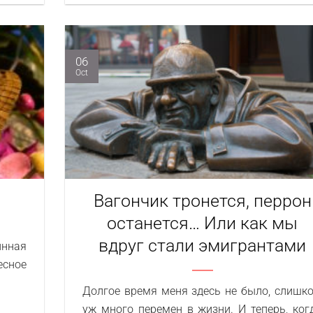
06
Oct
Вагончик тронется, перрон
останется… Или как мы
вдруг стали эмигрантами
нная
сное
Долгое время меня здесь не было, слишк
уж много перемен в жизни. И теперь, ког