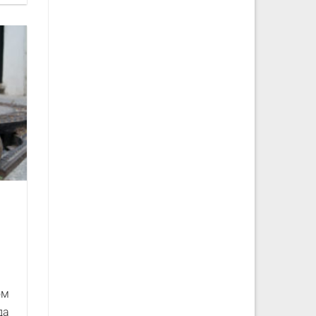
ом
да