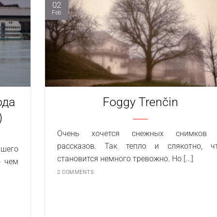
02
Feb
ода
Foggy Trenčin
)
Очень хочется снежных снимков
рассказов. Так тепло и слякотно, ч
ашего
становится немного тревожно. Но [...]
о чем
2 COMMENTS