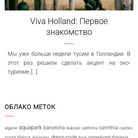
Viva Holland: Первое
знакомство
Мы уже больше недели тусим в Голландии. В
этот раз решили сделать акцент на эко-
туризме, [...]
ОБЛАКО МЕТОК
aquapark
barcelona
carinthia
algarve
bukovel
california
castles
dress-code
costa blanca
gartenhotel theresia
dolomites
food