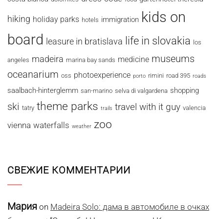
kids on
hiking
holiday parks
immigration
hotels
board
life in slovakia
leasure in bratislava
los
museums
madeira
medicine
angeles
marina bay sands
oceanarium
photoexperience
oss
rimini
road 395
porto
roads
saalbach-hinterglemm
shopping
san-marino
selva di valgardena
theme parks
ski
travel with it guy
tatry
valencia
trails
zoo
vienna
waterfalls
weather
СВЕЖИЕ КОММЕНТАРИИ
Мария
on
Madeira Solo: дама в автомобиле в очках