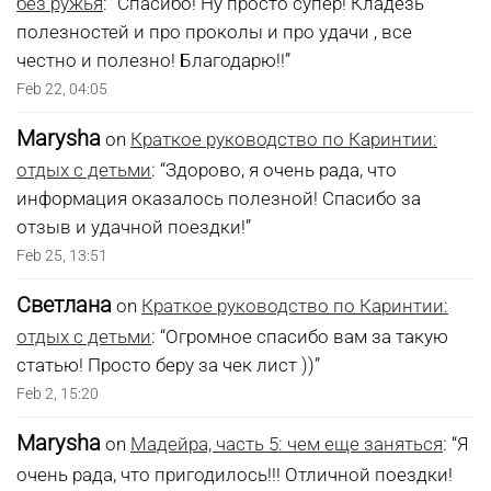
без ружья
: “
Спасибо! Ну просто супер! Кладезь
полезностей и про проколы и про удачи , все
честно и полезно! Благодарю!!
”
Feb 22, 04:05
Marysha
on
Краткое руководство по Каринтии:
отдых с детьми
: “
Здорово, я очень рада, что
информация оказалось полезной! Спасибо за
отзыв и удачной поездки!
”
Feb 25, 13:51
Светлана
on
Краткое руководство по Каринтии:
отдых с детьми
: “
Огромное спасибо вам за такую
статью! Просто беру за чек лист ))
”
Feb 2, 15:20
Marysha
on
Мадейра, часть 5: чем еще заняться
: “
Я
очень рада, что пригодилось!!! Отличной поездки!