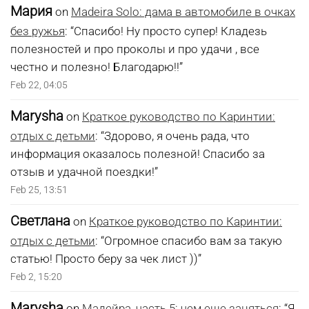
Мария
on
Madeira Solo: дама в автомобиле в очках
без ружья
: “
Спасибо! Ну просто супер! Кладезь
полезностей и про проколы и про удачи , все
честно и полезно! Благодарю!!
”
Feb 22, 04:05
Marysha
on
Краткое руководство по Каринтии:
отдых с детьми
: “
Здорово, я очень рада, что
информация оказалось полезной! Спасибо за
отзыв и удачной поездки!
”
Feb 25, 13:51
Светлана
on
Краткое руководство по Каринтии:
отдых с детьми
: “
Огромное спасибо вам за такую
статью! Просто беру за чек лист ))
”
Feb 2, 15:20
Marysha
on
Мадейра, часть 5: чем еще заняться
: “
Я