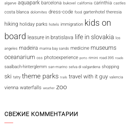
aquapark
barcelona
carinthia
algarve
bukovel
california
castles
dress-code
costa blanca
gartenhotel theresia
dolomites
food
kids on
hiking
holiday parks
immigration
hotels
board
life in slovakia
leasure in bratislava
los
museums
madeira
medicine
angeles
marina bay sands
oceanarium
photoexperience
oss
rimini
road 395
porto
roads
saalbach-hinterglemm
shopping
san-marino
selva di valgardena
theme parks
ski
travel with it guy
tatry
valencia
trails
zoo
vienna
waterfalls
weather
СВЕЖИЕ КОММЕНТАРИИ